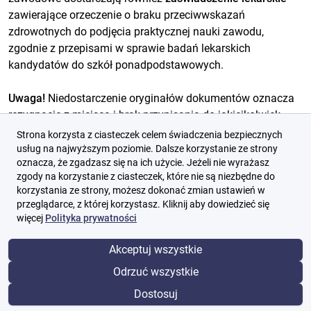
zawierające orzeczenie o braku przeciwwskazań
zdrowotnych do podjęcia praktycznej nauki zawodu,
zgodnie z przepisami w sprawie badań lekarskich
kandydatów do szkół ponadpodstawowych.
Uwaga!
Niedostarczenie oryginałów dokumentów oznacza
rezygnację z miejsca i brak przypisania do jakiejkolwiek
szkoły.
Strona korzysta z ciasteczek celem świadczenia bezpiecznych
usług na najwyższym poziomie. Dalsze korzystanie ze strony
oznacza, że zgadzasz się na ich użycie. Jeżeli nie wyrażasz
W dniu
06-08-2026 godz. 15:00
następuje ogłoszenie list
zgody na korzystanie z ciasteczek, które nie są niezbędne do
przyjętych i nieprzyjętych do szkół w rekrutacji
korzystania ze strony, możesz dokonać zmian ustawień w
uzupełniającej.
przeglądarce, z której korzystasz. Kliknij aby dowiedzieć się
więcej
Polityka prywatności
Rekrutacja do szkoły ponadpodstawowej krok po kroku -
zobacz film
Akceptuj wszystkie
Odrzuć wszystkie
Dostosuj