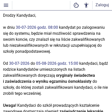
Zaloguj
Drodzy Kandydaci,
w dniu
30-07-2026 godz. 08:00
kandydat po zalogowaniu
się do systemu, będzie miał możliwość sprawdzenia na
swoim koncie, czy znalazł się na liście zakwalifikowanych
lub niezakwalifikowanych w rekrutacji uzupełniającej do
szkoły ponadpodstawowej.
Od
30-07-2026
do
05-08-2026 godz. 15:00
kandydaci, bądź
rodzice kandydatów umieszczonych na listach
zakwalifikowanych doręczają
oryginały świadectwa
i zaświadczenia o wyniku egzaminu ósmoklasisty
do
szkoły, do której zostali zakwalifikowani kandydaci, o ile nie
zrobili tego wcześniej.
Uwaga!
Kandydaci do szkół prowadzących kształcenie
zawodowe dostarczają również
zaświadczenie lekarskie